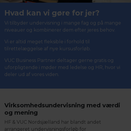
Hvad kan vi gøre for jer?
Vi tilbyder undervisning i mange fag og på mange
niveauer og kombinerer dem efter jeres behov.
Vi er altid meget fleksible i forhold til
tilrettelæggelse af nye kursusforløb.
VUC Business Partner deltager gerne gratis og
uforpligtende i møder med ledelse og HR, hvor vi
deler ud af vores viden.
Virksomhedsundervisning med værdi
og mening
HF & VUC Nordsjælland har blandt andet
arrangeret undervisningsforløb for