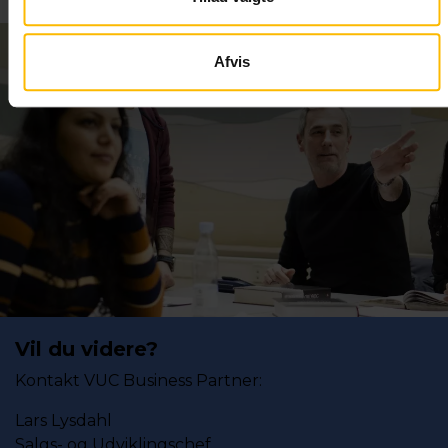
Afvis
Vil du videre?
Kontakt VUC Business Partner:
Lars Lysdahl
Salgs- og Udviklingschef