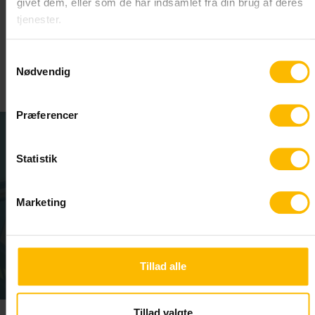
givet dem, eller som de har indsamlet fra din brug af deres
I samarbejde med HF & VUC Nordsjælland har
tjenester.
Entreprenørfirmaet Nordkysten A/S gennemført
flere forløb med ordblindeundervisning for deres
Samtykkevalg
medarbejdere.
Nødvendig
Præferencer
Statistik
Marketing
Se film
Tillad alle
Tillad valgte