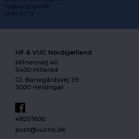
lly@vuclyngby.dk
24 84 27 73
HF & VUC Nordsjælland
Milnersvej 40
3400 Hillerød
Gl. Banegårdsvej 39
3000 Helsingør
48201600
post@vucns.dk