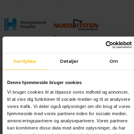
Samtykke
Detaljer
Om
Denne hjemmeside bruger cookies
Vi bruger cookies til at tilpasse vores indhold og annoncer,
til at vise dig funktioner til sociale medier og til at analysere
Plejecenter Egelunden
vores trafik. Vi deler også oplysninger om din brug af vores
NMLK DanSteel A/S
hjemmeside med vores partnere inden for sociale medier,
Se et eksempel på hvordan målrettet undervisning
annonceringspartnere og analysepartnere. Vores partnere
kan løfte både virksomhed og medarbejder.
kan kombinere disse data med andre oplysninger, du har