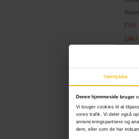
ordbl
Beken
FVU
OBU
Beken
drift
Efter
Samtykke
beken
til a
Denne hjemmeside bruger c
Den a
årlig
Vi bruger cookies til at tilpas
OBU, f
vores trafik. Vi deler også 
annonceringspartnere og anal
Ved u
dem, eller som de har indsaml
styre