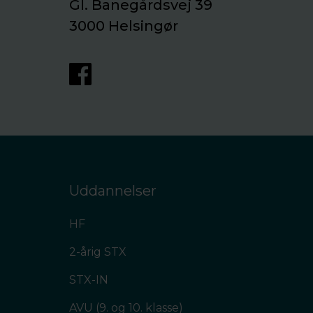
Gl. Banegårdsvej 39
3000 Helsingør
Uddannelser
HF
2-årig STX
STX-IN
AVU (9. og 10. klasse)