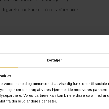
indeundervisning for voksne (OBU).
dtgørelserne kan ses på retsinformation:
dtgørelserne sætter rammerne for, hvordan VUC indgå
soverenskomster om FVU- og OBU-udbud.
 reglerne har en uddannelsesinstitution, der er omfattet
Detaljer
dtgørelsens liste over mulige driftsoverenskomstparter,
t ansøge om driftsoverenskomst.
ookies
nsøgende institution skal sandsynliggøre, at den kan o
 minimumsaktivitet på 5 henholdsvis 2 årskursister for FV
se vores indhold og annoncer, til at vise dig funktioner til sociale
or at have ret til driftsoverenskomst.
oplysninger om din brug af vores hjemmeside med vores partnere i
ysepartnere. Vores partnere kan kombinere disse data med andr
dformningen af en ansøgning skal der anvendes det af
et fra din brug af deres tjenester.
lsen udarbejdede ansøgningsskema. Ansøgningen sendes