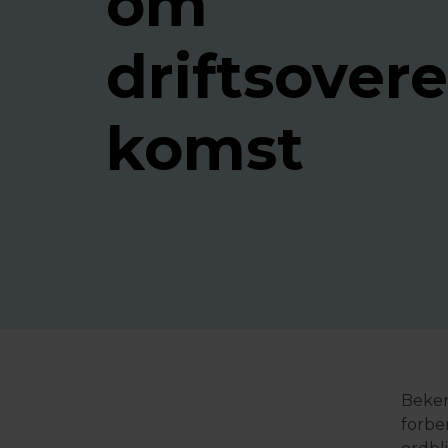
om
driftsover
komst
Beken
forbe