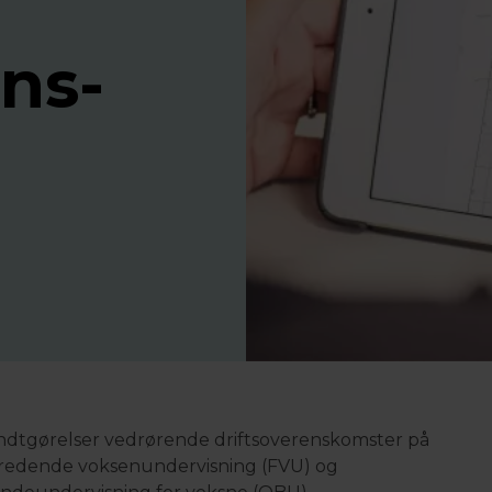
ens­
dtgørelser vedrørende driftsoverenskomster på
redende voksenundervisning (FVU) og