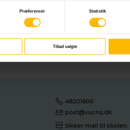
trl@vucns.dk
VUC Nordsjælland Trine Larsen
Præferencer
Statistik
tsoverenskomst om udbud af OBU – marts 2021
tsoverenskomst om udbud af FVU – marts 2021
gning om driftsoverenskomst for OBU – marts 202
Tillad valgte
gning om driftsoverenskomst for FVU – marts 202
48201600
post@vucns.dk
Sikker mail til skolen