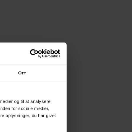
r
 af
Om
 ret
pnå en
U og
 medier og til at analysere
nden for sociale medier,
e oplysninger, du har givet
 til