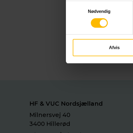
HF & 
Samtykkevalg
Nødvendig
Drif
Drif
Ansø
Afvis
Ansø
HF & VUC Nordsjælland
Milnersvej 40
3400 Hillerød