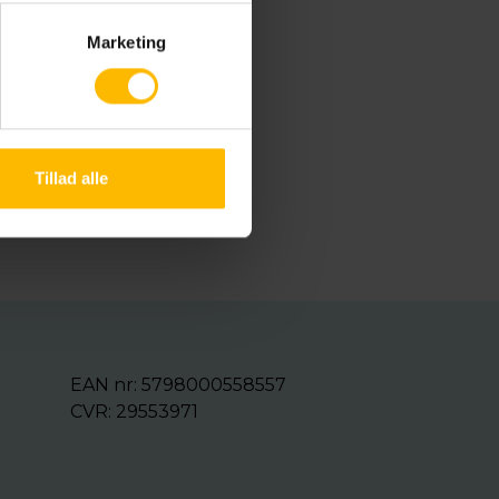
Marketing
1
Tillad alle
1
EAN nr: 5798000558557
CVR: 29553971