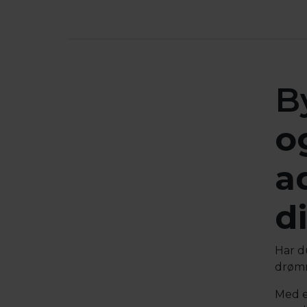
B
o
a
d
Har d
drøm
Med e