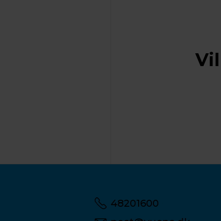
Vi
48201600