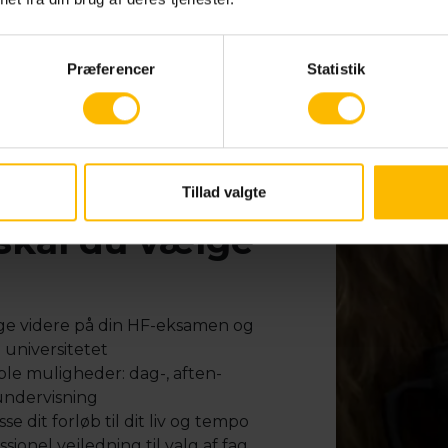
gning
g er for dig, der drømmer om
Præferencer
Statistik
 mangler enkelte fag for at
ravene til en lang videregående
vejledning fra vores
sammensætter du et personligt
her netop de fag, du skal bruge
Tillad valgte
skal du vælge
e videre på din HF-eksamen og
l universitetet
ible muligheder: dag-, aften-
undervisning
se dit forløb til dit liv og tempo
sionel vejledning til valg af fag