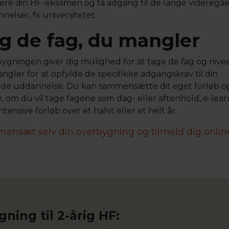
ere din HF-eksamen og få adgang til de lange videregå
elser, fx universitetet.
g de fag, du mangler
ygningen giver dig mulighed for at tage de fag og nive
ngler for at opfylde de specifikke adgangskrav til din
de uddannelse. Du kan sammensætte dit eget forløb o
, om du vil tage fagene som dag- eller aftenhold, e-lear
intensive forløb over et halvt eller et helt år.
ensæt selv din overbygning og tilmeld dig onlin
ing til 2-årig HF: