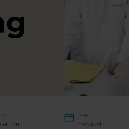
ng
rav
Længde
ksamen
Fleksibel