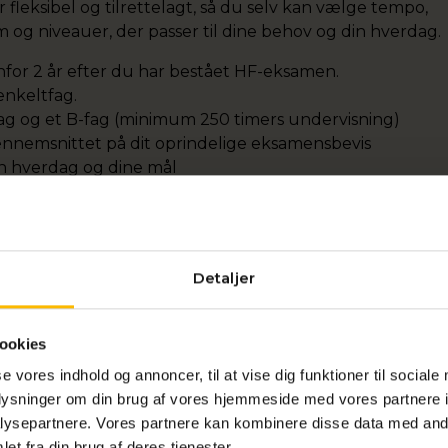
fleksibel og tilrettelagt, så du selv kan vælge tempo,
 og niveauer, der passer til dine behov og din hverdag.
nfor 2 år efter du har bestået HF-eksamen.
nkeltfag.
fag og et B-fag (minimum 250 timers undervisning)
nnemsnittet på dit oprindelige eksamensbevis
in hverdag og dine mål
aling pr. fag
ttiget
Detaljer
e
ookies
elsesmål
se vores indhold og annoncer, til at vise dig funktioner til sociale
 HF-
oplysninger om din brug af vores hjemmeside med vores partnere i
ysepartnere. Vores partnere kan kombinere disse data med andr
et fra din brug af deres tjenester.