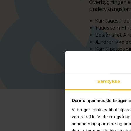
Overbygningen er 
undervisningsform
Kan tages inde
Tages som HF-e
Består af et A-
Ændrer ikke ge
Kan tilpasses d
Kræver kun bet
Er ikke SU-bere
Samtykke
Nå din
Denne hjemmeside bruger c
uddann
Vi bruger cookies til at tilpas
med en
vores trafik. Vi deler også 
annonceringspartnere og anal
dem, eller som de har indsaml