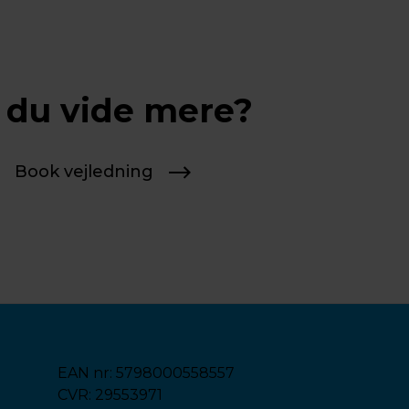
l du vide mere?
Book vejledning
EAN nr: 5798000558557
CVR: 29553971