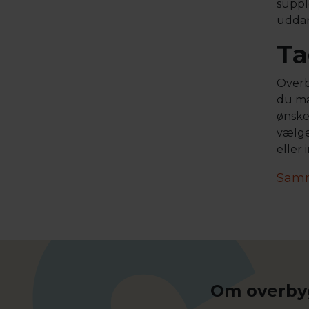
suppl
uddann
Ta
Overb
du ma
ønske
vælge
eller 
Samm
Om overbygn