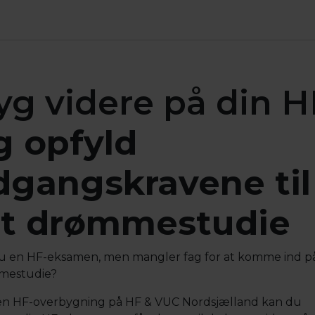
yg videre på din H
g opfyld
dgangskravene til
it drømmestudie
u en HF-eksamen, men mangler fag for at komme ind på
mestudie?
n HF-overbygning på HF & VUC Nordsjælland kan du