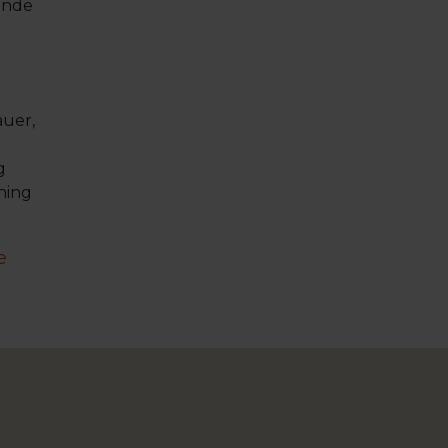
ende
auer,
g
ning
e