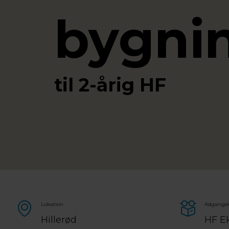
bygni
til 2-årig HF
Lokation
Adgangsk
Hillerød
HF E