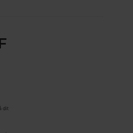
F
 dit