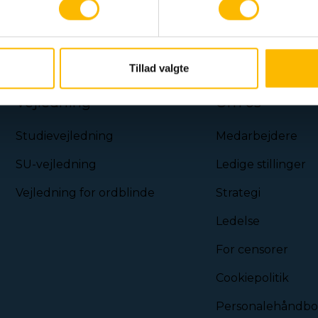
Tillad valgte
Vejledning
Om os
Studievejledning
Medarbejdere
SU-vejledning
Ledige stillinger
Vejledning for ordblinde
Strategi
Ledelse
For censorer
Cookiepolitik
Personalehåndb