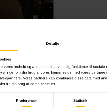
Detaljer
48201600
ookies
post@vucns.dk
se vores indhold og annoncer, til at vise dig funktioner til sociale
Sikker mail til skolen
oplysninger om din brug af vores hjemmeside med vores partnere i
ysepartnere. Vores partnere kan kombinere disse data med andr
et fra din brug af deres tjenester.
Præferencer
Statistik