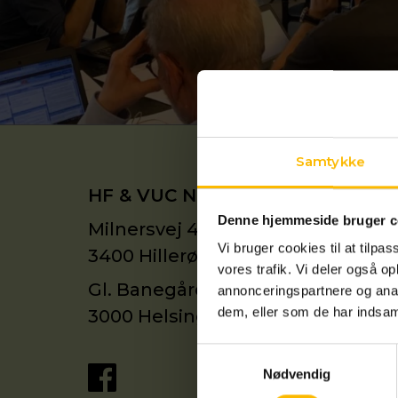
Samtykke
HF & VUC Nordsjælland
Denne hjemmeside bruger c
Milnersvej 40
Vi bruger cookies til at tilpas
3400 Hillerød
vores trafik. Vi deler også 
Gl. Banegårdsvej 39
annonceringspartnere og anal
dem, eller som de har indsaml
3000 Helsingør
Samtykkevalg
Nødvendig