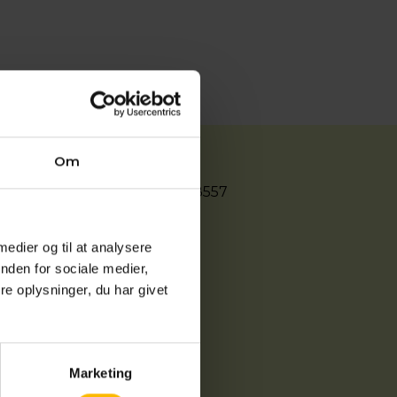
Om
EAN nr: 5798000558557
CVR: 29553971
 medier og til at analysere
nden for sociale medier,
e oplysninger, du har givet
Marketing