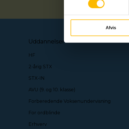
Afvis
Uddannelser
HF
2-årig STX
STX-IN
AVU (9. og 10. klasse)
Forberedende Voksenundervisning
For ordblinde
Erhverv