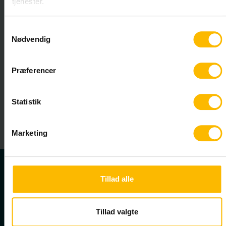
tjenester.
post@vucns.dk
Sikker mail til skolen
Samtykkevalg
Nødvendig
Præferencer
EAN nr: 5798000558557
CVR: 29553971
Statistik
Marketing
Tillad alle
Uddannelser
HF
Tillad valgte