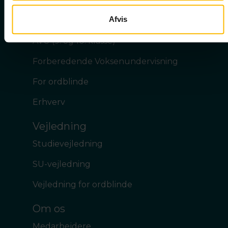
2-årig STX
Afvis
STX-IN
AVU (9. og 10. klasse)
Forberedende Voksenundervisning
For ordblinde
Erhverv
Vejledning
Studievejledning
SU-vejledning
Vejledning for ordblinde
Om os
Medarbejdere