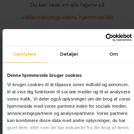
Du kan læse om alle fagene på
uddannelsesguidens hjemmeside
Samtykke
Detaljer
Om
HF & VUC Nordsjælland
Milnersvej 40
Denne hjemmeside bruger cookies
3400 Hillerød
Vi bruger cookies til at tilpasse vores indhold og annoncer,
Gl. Banegårdsvej 39
til at vise dig funktioner til sociale medier og til at analysere
3000 Helsingør
vores trafik. Vi deler også oplysninger om din brug af vores
hjemmeside med vores partnere inden for sociale medier,
annonceringspartnere og analysepartnere. Vores partnere
kan kombinere disse data med andre oplysninger, du har
48201600
givet dem, eller som de har indsamlet fra din brug af deres